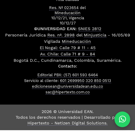
Res. Nº 023654
del
Mineducación
10/12/21, Vigencia
10/12/27
©UNIVERSIDAD EAN:
SNIES 2812
Personería Jurídica
Res. nº. 2898
del
Minjusticia
- 16/05/69
Vigilada
Mineducación
El Nogal: Calle 79 # 11 - 45
Av. Chile: Calle 71 # 9 - 84
Bogotá D.C., Cundinamarca, Colombia, Suramérica.
Contacto:
Editorial PBX: (57) 601 593 6464
Servicio al cliente:
601 2699950
320 850 0513
edicionesean@universidadean.edu.co
sac@hipertexto.com.co
2026 © Universidad EAN.
Todos los derechos reservados | Desarrollado por
Hipertexto - Netizen Digital Solutions.