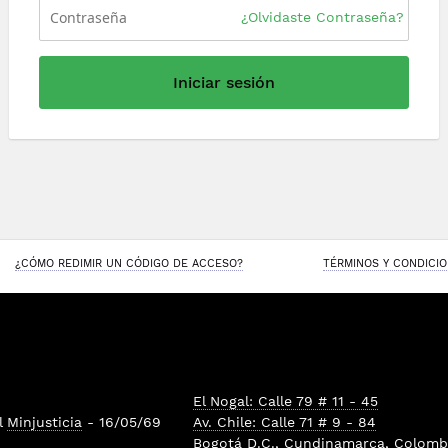
¿Olvidaste Contraseña?
Iniciar sesión
¿CÓMO REDIMIR UN CÓDIGO DE ACCESO?
TÉRMINOS Y CONDICI
El Nogal: Calle 79 # 11 - 45
l
Minjusticia
- 16/05/69
Av. Chile: Calle 71 # 9 - 84
Bogotá D.C., Cundinamarca, Colombi