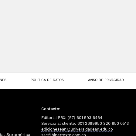
ONES
POLÍTICA DE DATOS
AVISO DE PRIVACIDAD
Contacto:
Editorial PBX: (57) 601 593 6464
Servicio al cliente:
601 2699950
320 850 0513
edicionesean@universidadean.edu.co
a, Suramérica.
sac@hipertexto.com.co