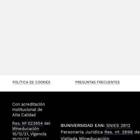
POLÍTICA DE COOKIES
PREGUNTAS FRECUENTES
Con acreditación
Institucional de
Alta Calidad
Res. Nº 023654
del
©UNIVERSIDAD EAN:
SNIES 2812
Mineducación
Personería Jurídica
Res. nº. 2898
de
10/12/21, Vigencia
Vigilada
Mineducación
10/12/27