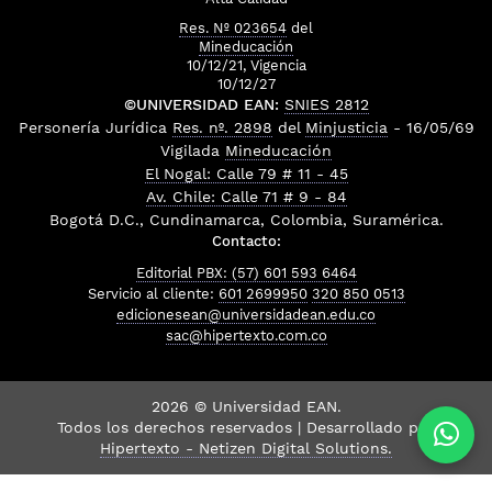
Res. Nº 023654
del
Mineducación
10/12/21, Vigencia
10/12/27
©UNIVERSIDAD EAN:
SNIES 2812
Personería Jurídica
Res. nº. 2898
del
Minjusticia
- 16/05/69
Vigilada
Mineducación
El Nogal: Calle 79 # 11 - 45
Av. Chile: Calle 71 # 9 - 84
Bogotá D.C., Cundinamarca, Colombia, Suramérica.
Contacto:
Editorial PBX: (57) 601 593 6464
Servicio al cliente:
601 2699950
320 850 0513
edicionesean@universidadean.edu.co
sac@hipertexto.com.co
2026 © Universidad EAN.
Todos los derechos reservados | Desarrollado por
Hipertexto - Netizen Digital Solutions.