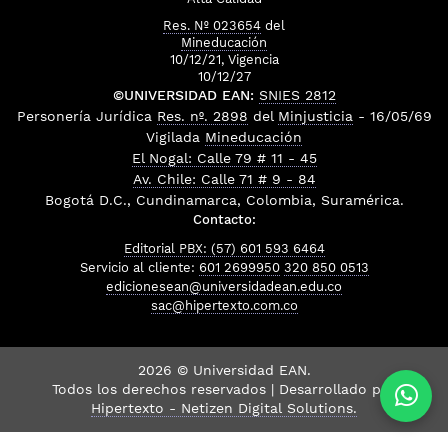
Res. Nº 023654
del
Mineducación
10/12/21, Vigencia
10/12/27
©UNIVERSIDAD EAN:
SNIES 2812
Personería Jurídica
Res. nº. 2898
del
Minjusticia
- 16/05/69
Vigilada
Mineducación
El Nogal: Calle 79 # 11 - 45
Av. Chile: Calle 71 # 9 - 84
Bogotá D.C., Cundinamarca, Colombia, Suramérica.
Contacto:
Editorial PBX: (57) 601 593 6464
Servicio al cliente:
601 2699950
320 850 0513
edicionesean@universidadean.edu.co
sac@hipertexto.com.co
2026 © Universidad EAN.
Todos los derechos reservados | Desarrollado por
Hipertexto - Netizen Digital Solutions.