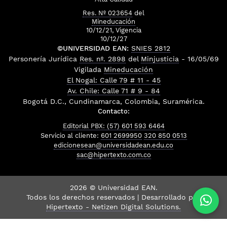
Res. Nº 023654
del
Mineducación
10/12/21, Vigencia
10/12/27
©UNIVERSIDAD EAN:
SNIES 2812
Personería Jurídica
Res. nº. 2898
del
Minjusticia
- 16/05/69
Vigilada
Mineducación
El Nogal: Calle 79 # 11 - 45
Av. Chile: Calle 71 # 9 - 84
Bogotá D.C., Cundinamarca, Colombia, Suramérica.
Contacto:
Editorial PBX: (57) 601 593 6464
Servicio al cliente:
601 2699950
320 850 0513
edicionesean@universidadean.edu.co
sac@hipertexto.com.co
2026 © Universidad EAN.
Todos los derechos reservados | Desarrollado por
Hipertexto - Netizen Digital Solutions.