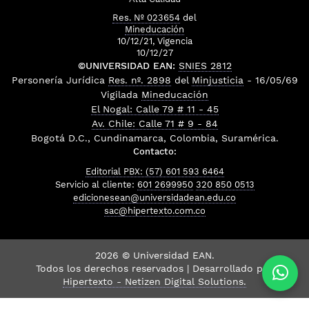
Res. Nº 023654
del
Mineducación
10/12/21, Vigencia
10/12/27
©UNIVERSIDAD EAN:
SNIES 2812
Personería Jurídica
Res. nº. 2898
del
Minjusticia
- 16/05/69
Vigilada
Mineducación
El Nogal: Calle 79 # 11 - 45
Av. Chile: Calle 71 # 9 - 84
Bogotá D.C., Cundinamarca, Colombia, Suramérica.
Contacto:
Editorial PBX: (57) 601 593 6464
Servicio al cliente:
601 2699950
320 850 0513
edicionesean@universidadean.edu.co
sac@hipertexto.com.co
2026 © Universidad EAN.
Todos los derechos reservados | Desarrollado por
Hipertexto - Netizen Digital Solutions.