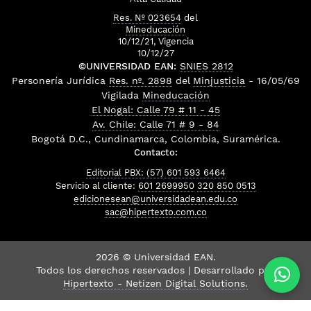
Res. Nº 023654
del
Mineducación
10/12/21, Vigencia
10/12/27
©UNIVERSIDAD EAN:
SNIES 2812
Personería Jurídica
Res. nº. 2898
del
Minjusticia
- 16/05/69
Vigilada
Mineducación
El Nogal: Calle 79 # 11 - 45
Av. Chile: Calle 71 # 9 - 84
Bogotá D.C., Cundinamarca, Colombia, Suramérica.
Contacto:
Editorial PBX: (57) 601 593 6464
Servicio al cliente:
601 2699950
320 850 0513
edicionesean@universidadean.edu.co
sac@hipertexto.com.co
2026 © Universidad EAN.
Todos los derechos reservados | Desarrollado por
Hipertexto - Netizen Digital Solutions.