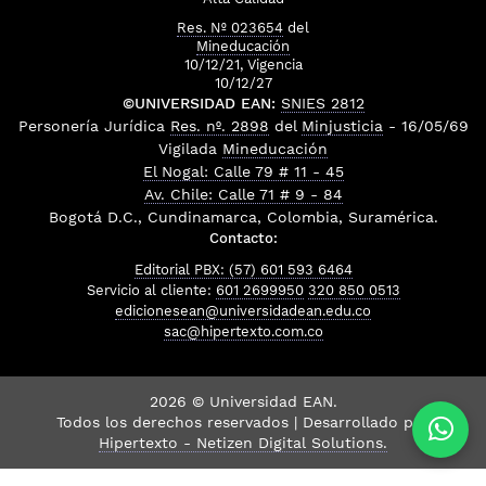
Res. Nº 023654
del
Mineducación
10/12/21, Vigencia
10/12/27
©UNIVERSIDAD EAN:
SNIES 2812
Personería Jurídica
Res. nº. 2898
del
Minjusticia
- 16/05/69
Vigilada
Mineducación
El Nogal: Calle 79 # 11 - 45
Av. Chile: Calle 71 # 9 - 84
Bogotá D.C., Cundinamarca, Colombia, Suramérica.
Contacto:
Editorial PBX: (57) 601 593 6464
Servicio al cliente:
601 2699950
320 850 0513
edicionesean@universidadean.edu.co
sac@hipertexto.com.co
2026 © Universidad EAN.
Todos los derechos reservados | Desarrollado por
Hipertexto - Netizen Digital Solutions.