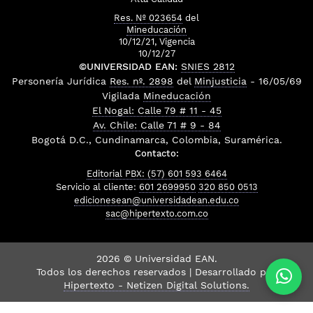
Res. Nº 023654
del
Mineducación
10/12/21, Vigencia
10/12/27
©UNIVERSIDAD EAN:
SNIES 2812
Personería Jurídica
Res. nº. 2898
del
Minjusticia
- 16/05/69
Vigilada
Mineducación
El Nogal: Calle 79 # 11 - 45
Av. Chile: Calle 71 # 9 - 84
Bogotá D.C., Cundinamarca, Colombia, Suramérica.
Contacto:
Editorial PBX: (57) 601 593 6464
Servicio al cliente:
601 2699950
320 850 0513
edicionesean@universidadean.edu.co
sac@hipertexto.com.co
2026 © Universidad EAN.
Todos los derechos reservados | Desarrollado por
Hipertexto - Netizen Digital Solutions.