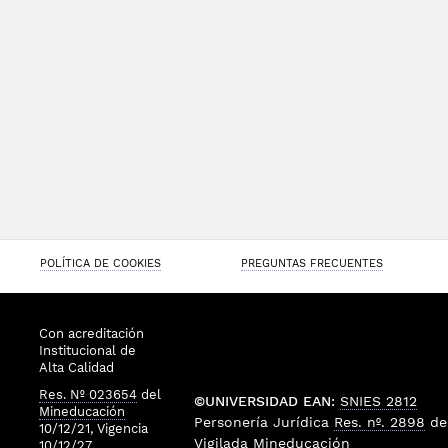
POLÍTICA DE COOKIES
PREGUNTAS FRECUENTES
Con acreditación
Institucional de
Alta Calidad
Res. Nº 023654
del
©UNIVERSIDAD EAN:
SNIES 2812
Mineducación
Personería Jurídica
Res. nº. 2898
de
10/12/21, Vigencia
Vigilada
Mineducación
10/12/27