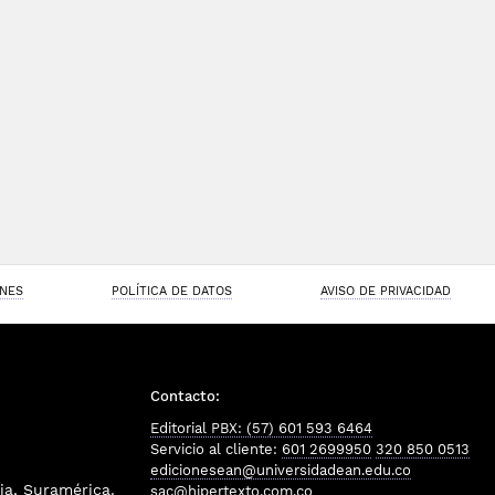
ONES
POLÍTICA DE DATOS
AVISO DE PRIVACIDAD
Contacto:
Editorial PBX: (57) 601 593 6464
Servicio al cliente:
601 2699950
320 850 0513
edicionesean@universidadean.edu.co
a, Suramérica.
sac@hipertexto.com.co