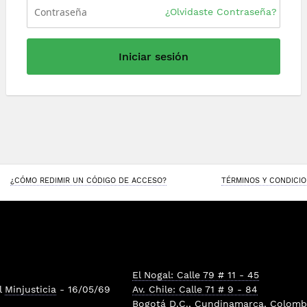
¿Olvidaste Contraseña?
Iniciar sesión
¿CÓMO REDIMIR UN CÓDIGO DE ACCESO?
TÉRMINOS Y CONDICI
El Nogal: Calle 79 # 11 - 45
l
Minjusticia
- 16/05/69
Av. Chile: Calle 71 # 9 - 84
Bogotá D.C., Cundinamarca, Colombi