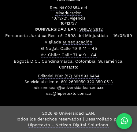
Res. Nº 023654
del
Mineducación
10/12/21, Vigencia
10/12/27
©UNIVERSIDAD EAN:
SNIES 2812
Personería Jurídica
Res. nº. 2898
del
Minjusticia
- 16/05/69
Vigilada
Mineducación
El Nogal: Calle 79 # 11 - 45
Av. Chile: Calle 71 # 9 - 84
Bogotá D.C., Cundinamarca, Colombia, Suramérica.
Contacto:
Editorial PBX: (57) 601 593 6464
Servicio al cliente:
601 2699950
320 850 0513
edicionesean@universidadean.edu.co
sac@hipertexto.com.co
2026 © Universidad EAN.
Todos los derechos reservados | Desarrollado por
Hipertexto - Netizen Digital Solutions.