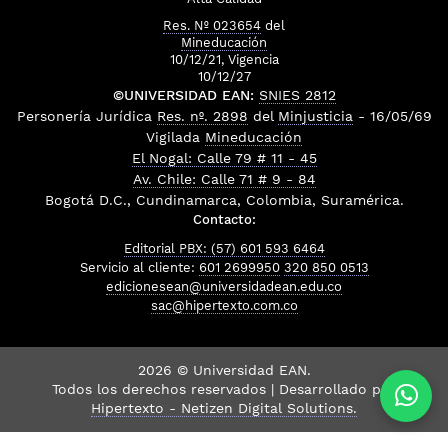
Res. Nº 023654
del
Mineducación
10/12/21, Vigencia
10/12/27
©UNIVERSIDAD EAN:
SNIES 2812
Personería Jurídica
Res. nº. 2898
del
Minjusticia
- 16/05/69
Vigilada
Mineducación
El Nogal: Calle 79 # 11 - 45
Av. Chile: Calle 71 # 9 - 84
Bogotá D.C., Cundinamarca, Colombia, Suramérica.
Contacto:
Editorial PBX: (57) 601 593 6464
Servicio al cliente:
601 2699950
320 850 0513
edicionesean@universidadean.edu.co
sac@hipertexto.com.co
2026 © Universidad EAN.
Todos los derechos reservados | Desarrollado por
Hipertexto - Netizen Digital Solutions.