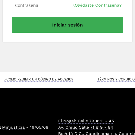
¿Olvidaste Contraseña?
Iniciar sesión
¿CÓMO REDIMIR UN CÓDIGO DE ACCESO?
TÉRMINOS Y CONDICI
El Nogal: Calle 79 # 11 - 45
l
Minjusticia
- 16/05/69
Av. Chile: Calle 71 # 9 - 84
Bogotá D.C., Cundinamarca, Colombi