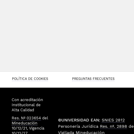
POLÍTICA DE COOKIES
PREGUNTAS FRECUENTES
Con acreditación
Institucional de
Alta Calidad
Res. Nº 023654
del
©UNIVERSIDAD EAN:
SNIES 2812
Mineducación
Personería Jurídica
Res. nº. 2898
de
10/12/21, Vigencia
Vigilada
Mineducación
10/12/27