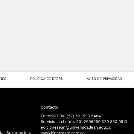
ONES
POLÍTICA DE DATOS
AVISO DE PRIVACIDAD
Contacto:
Editorial PBX: (57) 601 593 6464
Servicio al cliente:
601 2699950
320 850 0513
edicionesean@universidadean.edu.co
a, Suramérica.
sac@hipertexto.com.co