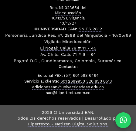
Res. Nº 023654
del
Mineducación
10/12/21, Vigencia
10/12/27
©UNIVERSIDAD EAN:
SNIES 2812
Personería Jurídica
Res. nº. 2898
del
Minjusticia
- 16/05/69
Vigilada
Mineducación
El Nogal: Calle 79 # 11 - 45
Av. Chile: Calle 71 # 9 - 84
Bogotá D.C., Cundinamarca, Colombia, Suramérica.
Contacto:
Editorial PBX: (57) 601 593 6464
Servicio al cliente:
601 2699950
320 850 0513
edicionesean@universidadean.edu.co
sac@hipertexto.com.co
2026 © Universidad EAN.
Todos los derechos reservados | Desarrollado por
Hipertexto - Netizen Digital Solutions.