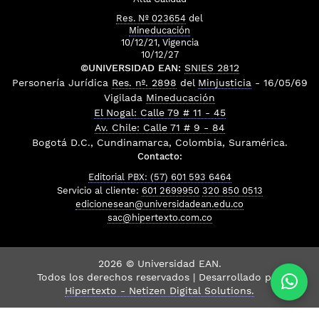
Res. Nº 023654
del
Mineducación
10/12/21, Vigencia
10/12/27
©UNIVERSIDAD EAN:
SNIES 2812
Personería Jurídica
Res. nº. 2898
del
Minjusticia
- 16/05/69
Vigilada
Mineducación
El Nogal: Calle 79 # 11 - 45
Av. Chile: Calle 71 # 9 - 84
Bogotá D.C., Cundinamarca, Colombia, Suramérica.
Contacto:
Editorial PBX: (57) 601 593 6464
Servicio al cliente:
601 2699950
320 850 0513
edicionesean@universidadean.edu.co
sac@hipertexto.com.co
2026 © Universidad EAN.
Todos los derechos reservados | Desarrollado por
Hipertexto - Netizen Digital Solutions.