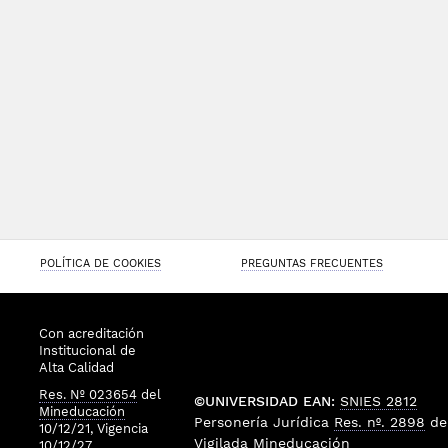
POLÍTICA DE COOKIES
PREGUNTAS FRECUENTES
Con acreditación
Institucional de
Alta Calidad
Res. Nº 023654
del
©UNIVERSIDAD EAN:
SNIES 2812
Mineducación
Personería Jurídica
Res. nº. 2898
de
10/12/21, Vigencia
Vigilada
Mineducación
10/12/27