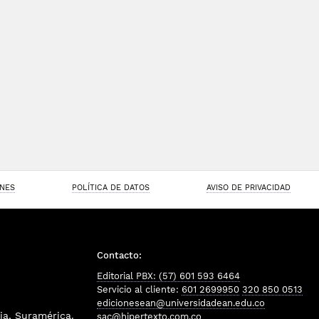
ONES
POLÍTICA DE DATOS
AVISO DE PRIVACIDAD
Contacto:
Editorial PBX: (57) 601 593 6464
Servicio al cliente:
601 2699950
320 850 0513
edicionesean@universidadean.edu.co
a, Suramérica.
sac@hipertexto.com.co