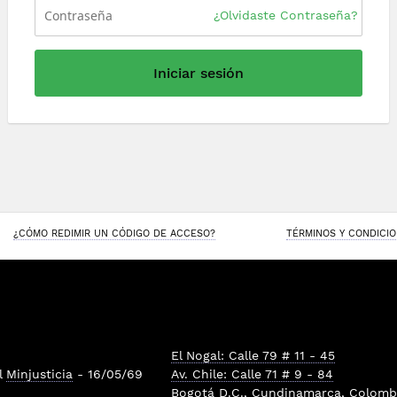
¿Olvidaste Contraseña?
Iniciar sesión
¿CÓMO REDIMIR UN CÓDIGO DE ACCESO?
TÉRMINOS Y CONDICI
El Nogal: Calle 79 # 11 - 45
l
Minjusticia
- 16/05/69
Av. Chile: Calle 71 # 9 - 84
Bogotá D.C., Cundinamarca, Colombi