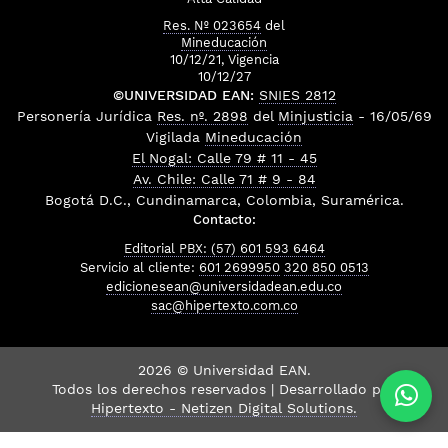
Res. Nº 023654
del
Mineducación
10/12/21, Vigencia
10/12/27
©UNIVERSIDAD EAN:
SNIES 2812
Personería Jurídica
Res. nº. 2898
del
Minjusticia
- 16/05/69
Vigilada
Mineducación
El Nogal: Calle 79 # 11 - 45
Av. Chile: Calle 71 # 9 - 84
Bogotá D.C., Cundinamarca, Colombia, Suramérica.
Contacto:
Editorial PBX: (57) 601 593 6464
Servicio al cliente:
601 2699950
320 850 0513
edicionesean@universidadean.edu.co
sac@hipertexto.com.co
2026 © Universidad EAN.
Todos los derechos reservados | Desarrollado por
Hipertexto - Netizen Digital Solutions.