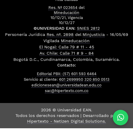
Res. Nº 023654
del
Mineducación
10/12/21, Vigencia
10/12/27
©UNIVERSIDAD EAN:
SNIES 2812
Personería Jurídica
Res. nº. 2898
del
Minjusticia
- 16/05/69
Vigilada
Mineducación
El Nogal: Calle 79 # 11 - 45
Av. Chile: Calle 71 # 9 - 84
Bogotá D.C., Cundinamarca, Colombia, Suramérica.
Contacto:
Editorial PBX: (57) 601 593 6464
Servicio al cliente:
601 2699950
320 850 0513
edicionesean@universidadean.edu.co
sac@hipertexto.com.co
2026 © Universidad EAN.
Todos los derechos reservados | Desarrollado por
Hipertexto - Netizen Digital Solutions.