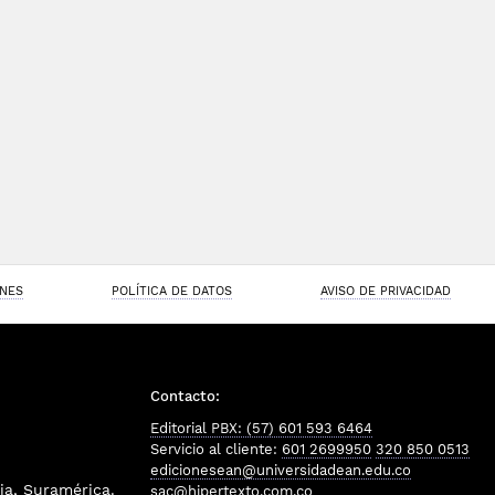
ONES
POLÍTICA DE DATOS
AVISO DE PRIVACIDAD
Contacto:
Editorial PBX: (57) 601 593 6464
Servicio al cliente:
601 2699950
320 850 0513
edicionesean@universidadean.edu.co
a, Suramérica.
sac@hipertexto.com.co