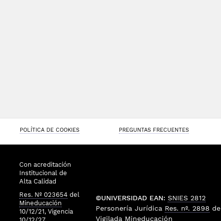
POLÍTICA DE COOKIES
PREGUNTAS FRECUENTES
Con acreditación
Institucional de
Alta Calidad
Res. Nº 023654
del
©UNIVERSIDAD EAN:
SNIES 2812
Mineducación
Personería Jurídica
Res. nº. 2898
de
10/12/21, Vigencia
Vigilada
Mineducación
10/12/27