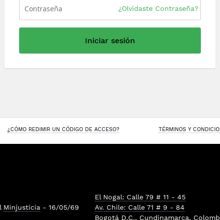
¿Olvidaste Contraseña?
Iniciar sesión
¿CÓMO REDIMIR UN CÓDIGO DE ACCESO?
TÉRMINOS Y CONDICI
El Nogal: Calle 79 # 11 - 45
l
Minjusticia
- 16/05/69
Av. Chile: Calle 71 # 9 - 84
Bogotá D.C., Cundinamarca, Colombi