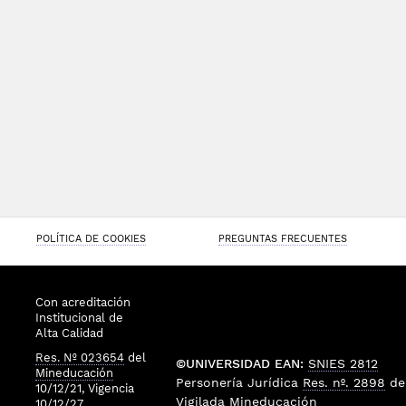
POLÍTICA DE COOKIES
PREGUNTAS FRECUENTES
Con acreditación
Institucional de
Alta Calidad
Res. Nº 023654
del
©UNIVERSIDAD EAN:
SNIES 2812
Mineducación
Personería Jurídica
Res. nº. 2898
de
10/12/21, Vigencia
Vigilada
Mineducación
10/12/27