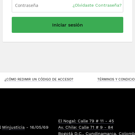
¿Olvidaste Contraseña?
Iniciar sesión
¿CÓMO REDIMIR UN CÓDIGO DE ACCESO?
TÉRMINOS Y CONDICI
El Nogal: Calle 79 # 11 - 45
l
Minjusticia
- 16/05/69
Av. Chile: Calle 71 # 9 - 84
Bogotá D.C., Cundinamarca, Colombi