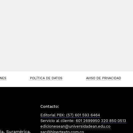
ONES
POLÍTICA DE DATOS
AVISO DE PRIVACIDAD
Contacto:
Editorial PBX: (57) 601 593 6464
Servicio al cliente:
601 2699950
320 850 0513
edicionesean@universidadean.edu.co
a, Suramérica.
sac@hipertexto.com.co