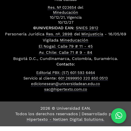
Res. Nº 023654
del
Mineducación
10/12/21, Vigencia
10/12/27
©UNIVERSIDAD EAN:
SNIES 2812
Personería Jurídica
Res. nº. 2898
del
Minjusticia
- 16/05/69
Vigilada
Mineducación
El Nogal: Calle 79 # 11 - 45
Av. Chile: Calle 71 # 9 - 84
Bogotá D.C., Cundinamarca, Colombia, Suramérica.
Contacto:
Editorial PBX: (57) 601 593 6464
Servicio al cliente:
601 2699950
320 850 0513
edicionesean@universidadean.edu.co
sac@hipertexto.com.co
2026 © Universidad EAN.
Todos los derechos reservados | Desarrollado por
Hipertexto - Netizen Digital Solutions.