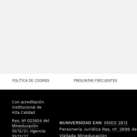
POLÍTICA DE COOKIES
PREGUNTAS FRECUENTES
Con acreditación
Institucional de
Alta Calidad
Res. Nº 023654
del
©UNIVERSIDAD EAN:
SNIES 2812
Mineducación
Personería Jurídica
Res. nº. 2898
de
10/12/21, Vigencia
Vigilada
Mineducación
10/12/27