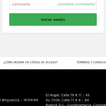
¿Olvidaste Contraseña?
Iniciar sesión
¿CÓMO REDIMIR UN CÓDIGO DE ACCESO?
TÉRMINOS Y CONDICI
El Nogal: Calle 79 # 11 - 45
l
Minjusticia
- 16/05/69
Av. Chile: Calle 71 # 9 - 84
Bogotá D.C., Cundinamarca, Colombi