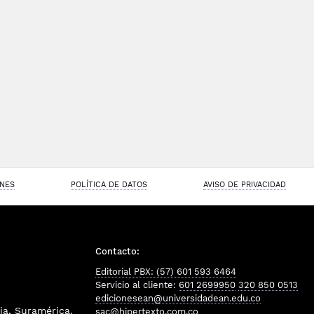
ONES
POLÍTICA DE DATOS
AVISO DE PRIVACIDAD
Contacto:
Editorial PBX: (57) 601 593 6464
Servicio al cliente:
601 2699950
320 850 0513
edicionesean@universidadean.edu.co
a, Suramérica.
sac@hipertexto.com.co