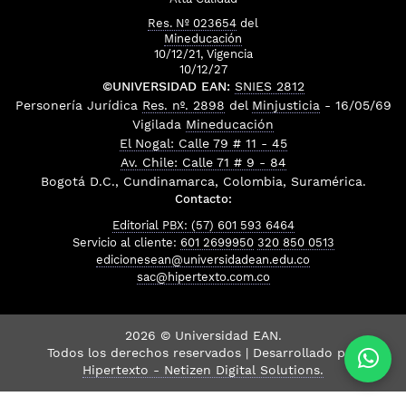
Res. Nº 023654
del
Mineducación
10/12/21, Vigencia
10/12/27
©UNIVERSIDAD EAN:
SNIES 2812
Personería Jurídica
Res. nº. 2898
del
Minjusticia
- 16/05/69
Vigilada
Mineducación
El Nogal: Calle 79 # 11 - 45
Av. Chile: Calle 71 # 9 - 84
Bogotá D.C., Cundinamarca, Colombia, Suramérica.
Contacto:
Editorial PBX: (57) 601 593 6464
Servicio al cliente:
601 2699950
320 850 0513
edicionesean@universidadean.edu.co
sac@hipertexto.com.co
2026 © Universidad EAN.
Todos los derechos reservados | Desarrollado por
Hipertexto - Netizen Digital Solutions.