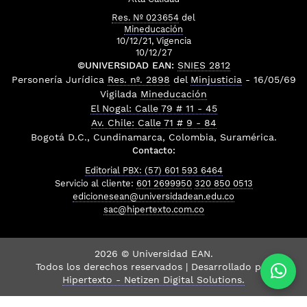
Res. Nº 023654
del
Mineducación
10/12/21, Vigencia
10/12/27
©UNIVERSIDAD EAN:
SNIES 2812
Personería Jurídica
Res. nº. 2898
del
Minjusticia
- 16/05/69
Vigilada
Mineducación
El Nogal: Calle 79 # 11 - 45
Av. Chile: Calle 71 # 9 - 84
Bogotá D.C., Cundinamarca, Colombia, Suramérica.
Contacto:
Editorial PBX: (57) 601 593 6464
Servicio al cliente:
601 2699950
320 850 0513
edicionesean@universidadean.edu.co
sac@hipertexto.com.co
2026 © Universidad EAN.
Todos los derechos reservados | Desarrollado por
Hipertexto - Netizen Digital Solutions.