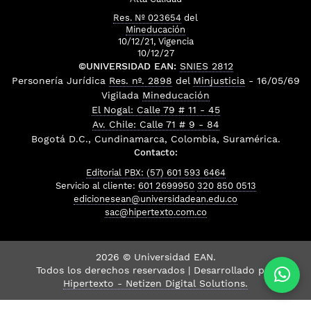
Res. Nº 023654
del
Mineducación
10/12/21, Vigencia
10/12/27
©UNIVERSIDAD EAN:
SNIES 2812
Personería Jurídica
Res. nº. 2898
del
Minjusticia
- 16/05/69
Vigilada
Mineducación
El Nogal: Calle 79 # 11 - 45
Av. Chile: Calle 71 # 9 - 84
Bogotá D.C., Cundinamarca, Colombia, Suramérica.
Contacto:
Editorial PBX: (57) 601 593 6464
Servicio al cliente:
601 2699950
320 850 0513
edicionesean@universidadean.edu.co
sac@hipertexto.com.co
2026 © Universidad EAN.
Todos los derechos reservados | Desarrollado por
Hipertexto - Netizen Digital Solutions.