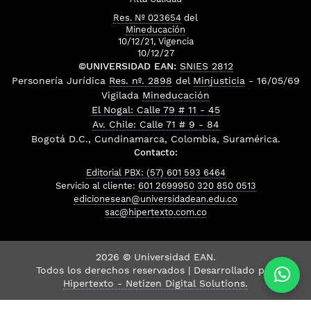
Res. Nº 023654
del
Mineducación
10/12/21, Vigencia
10/12/27
©UNIVERSIDAD EAN:
SNIES 2812
Personería Jurídica
Res. nº. 2898
del
Minjusticia
- 16/05/69
Vigilada
Mineducación
El Nogal: Calle 79 # 11 - 45
Av. Chile: Calle 71 # 9 - 84
Bogotá D.C., Cundinamarca, Colombia, Suramérica.
Contacto:
Editorial PBX: (57) 601 593 6464
Servicio al cliente:
601 2699950
320 850 0513
edicionesean@universidadean.edu.co
sac@hipertexto.com.co
2026 © Universidad EAN.
Todos los derechos reservados | Desarrollado por
Hipertexto - Netizen Digital Solutions.