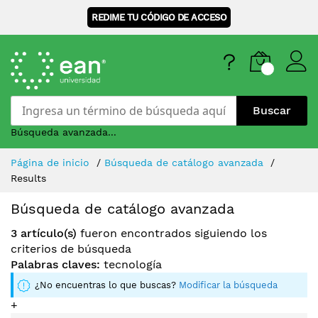
REDIME TU CÓDIGO DE ACCESO
Buscar
Búsqueda avanzada...
Skip
Página de inicio
Búsqueda de catálogo avanzada
to
Results
Content
Búsqueda de catálogo avanzada
3 artículo(s)
fueron encontrados siguiendo los
criterios de búsqueda
Palabras claves:
tecnología
¿No encuentras lo que buscas?
Modificar la búsqueda
+