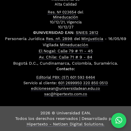
Alta Calidad
Res. Nº 023654
del
Mineducación
10/12/21, Vigencia
10/12/27
©UNIVERSIDAD EAN:
SNIES 2812
Personería Jurídica
Res. nº. 2898
del
Minjusticia
- 16/05/69
Vigilada
Mineducación
El Nogal: Calle 79 # 11 - 45
Av. Chile: Calle 71 # 9 - 84
Bogotá D.C., Cundinamarca, Colombia, Suramérica.
Contacto:
Editorial PBX: (57) 601 593 6464
Servicio al cliente:
601 2699950
320 850 0513
edicionesean@universidadean.edu.co
sac@hipertexto.com.co
2026 © Universidad EAN.
Todos los derechos reservados | Desarrollado por
Hipertexto - Netizen Digital Solutions.