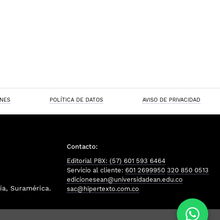
ONES
POLÍTICA DE DATOS
AVISO DE PRIVACIDAD
Contacto:
Editorial PBX: (57) 601 593 6464
Servicio al cliente:
601 2699950
320 850 0513
edicionesean@universidadean.edu.co
a, Suramérica.
sac@hipertexto.com.co