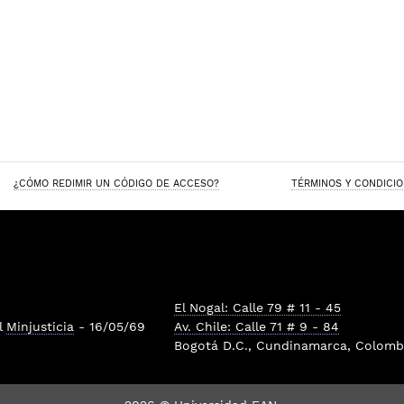
¿CÓMO REDIMIR UN CÓDIGO DE ACCESO?
TÉRMINOS Y CONDICI
El Nogal: Calle 79 # 11 - 45
l
Minjusticia
- 16/05/69
Av. Chile: Calle 71 # 9 - 84
Bogotá D.C., Cundinamarca, Colombi