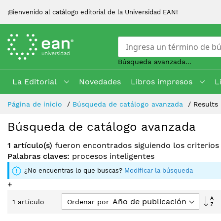
¡Bienvenido al catálogo editorial de la Universidad EAN!
Búsqueda avanzada...
La Editorial
Novedades
Libros impresos
L
Skip
Página de inicio
Búsqueda de catálogo avanzada
Results
to
Content
Búsqueda de catálogo avanzada
1 artículo(s)
fueron encontrados siguiendo los criterio
Palabras claves:
procesos inteligentes
¿No encuentras lo que buscas?
Modificar la búsqueda
+
Fi
Ordenar por
1
artículo
Di
D