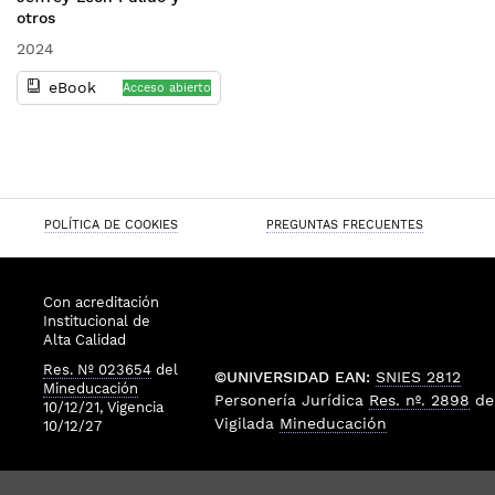
otros
2024
eBook
Acceso abierto
POLÍTICA DE COOKIES
PREGUNTAS FRECUENTES
Con acreditación
Institucional de
Alta Calidad
Res. Nº 023654
del
©UNIVERSIDAD EAN:
SNIES 2812
Mineducación
Personería Jurídica
Res. nº. 2898
de
10/12/21, Vigencia
Vigilada
Mineducación
10/12/27