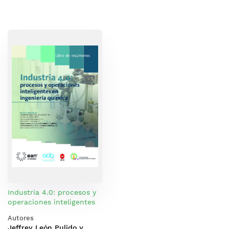
Industria 4.0: procesos y
operaciones inteligentes
en ingeniería química
Autores
Jeffrey León Pulido y