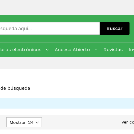
Buscar
ibros electrónicos
Acceso Abierto
Revistas
In
s de búsqueda
jar
Ver c
Mostrar
rección
escendente