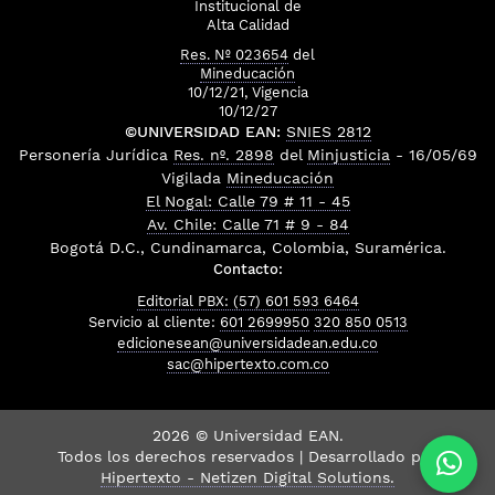
Institucional de
Alta Calidad
Res. Nº 023654
del
Mineducación
10/12/21, Vigencia
10/12/27
©UNIVERSIDAD EAN:
SNIES 2812
Personería Jurídica
Res. nº. 2898
del
Minjusticia
- 16/05/69
Vigilada
Mineducación
El Nogal: Calle 79 # 11 - 45
Av. Chile: Calle 71 # 9 - 84
Bogotá D.C., Cundinamarca, Colombia, Suramérica.
Contacto:
Editorial PBX: (57) 601 593 6464
Servicio al cliente:
601 2699950
320 850 0513
edicionesean@universidadean.edu.co
sac@hipertexto.com.co
2026 © Universidad EAN.
Todos los derechos reservados | Desarrollado por
Hipertexto - Netizen Digital Solutions.