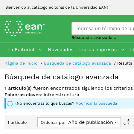
¡Bienvenido al catálogo editorial de la Universidad EAN!
Búsqueda avanzada...
La Editorial
Novedades
Libros impresos
L
Skip
Página de inicio
Búsqueda de catálogo avanzada
Results
to
Content
Búsqueda de catálogo avanzada
1 artículo(s)
fueron encontrados siguiendo los criterio
Palabras claves:
infraestructura
¿No encuentras lo que buscas?
Modificar la búsqueda
+
Fi
Ordenar por
1
artículo
Di
D