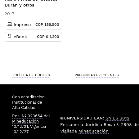
Colombia
Durán y otros
2017
Impreso
COP $56,000
eBook
COP $11,200
POLÍTICA DE COOKIES
PREGUNTAS FRECUENTES
Con acreditación
Institucional de
Alta Calidad
Res. Nº 023654
del
©UNIVERSIDAD EAN:
SNIES 2812
Mineducación
Personería Jurídica
Res. nº. 2898
de
10/12/21, Vigencia
Vigilada
Mineducación
10/12/27