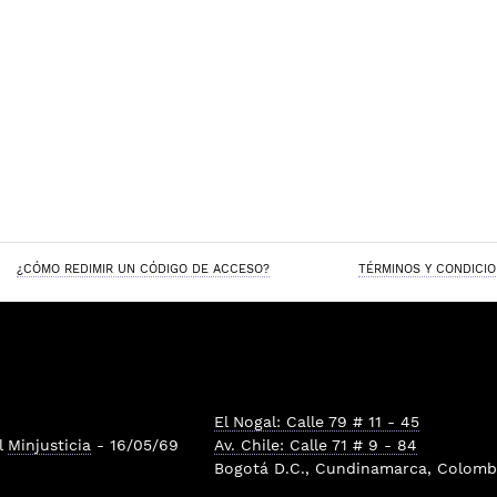
¿CÓMO REDIMIR UN CÓDIGO DE ACCESO?
TÉRMINOS Y CONDICI
El Nogal: Calle 79 # 11 - 45
l
Minjusticia
- 16/05/69
Av. Chile: Calle 71 # 9 - 84
Bogotá D.C., Cundinamarca, Colombi