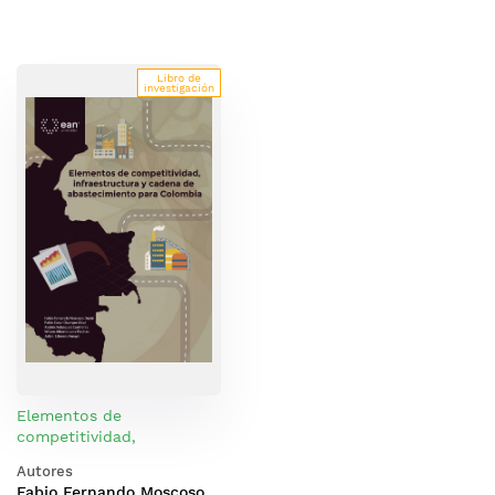
Libro de
investigación
Elementos de
competitividad,
infraestructura y cadena
Autores
de abastecimiento para
Fabio Fernando Moscoso