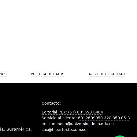
ONES
POLÍTICA DE DATOS
AVISO DE PRIVACIDAD
Contacto:
Editorial PBX: (57) 601 593 6464
Servicio al cliente:
601 2699950
320 850 0513
edicionesean@universidadean.edu.co
a, Suramérica.
sac@hipertexto.com.co