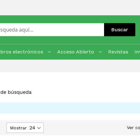
Buscar
ibros electrónicos
Acceso Abierto
Revistas
In
s de búsqueda
jar
Ver c
Mostrar
rección
escendente