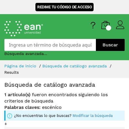
REDIME TU CÓDIGO DE ACCESO
Buscar
Búsqueda avanzada...
Skip
Página de inicio
Búsqueda de catálogo avanzada
to
Results
Content
Búsqueda de catálogo avanzada
1 artículo(s)
fueron encontrados siguiendo los
criterios de búsqueda
Palabras claves:
escénico
¿No encuentras lo que buscas?
Modificar la búsqueda
+