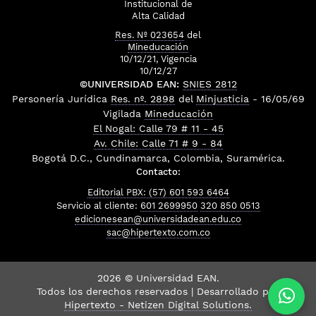
Institucional de
Alta Calidad
Res. Nº 023654
del
Mineducación
10/12/21, Vigencia
10/12/27
©UNIVERSIDAD EAN:
SNIES 2812
Personería Jurídica
Res. nº. 2898
del
Minjusticia
- 16/05/69
Vigilada
Mineducación
El Nogal: Calle 79 # 11 - 45
Av. Chile: Calle 71 # 9 - 84
Bogotá D.C., Cundinamarca, Colombia, Suramérica.
Contacto:
Editorial PBX: (57) 601 593 6464
Servicio al cliente:
601 2699950
320 850 0513
edicionesean@universidadean.edu.co
sac@hipertexto.com.co
2026 © Universidad EAN.
Todos los derechos reservados | Desarrollado por
Hipertexto - Netizen Digital Solutions.