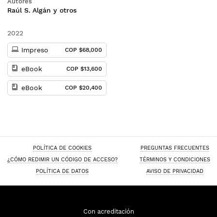
Autores
entramado escénico
Raúl S. Algán y otros
iberoamericano
2022
Impreso
COP $68,000
eBook
COP $13,600
eBook
COP $20,400
POLÍTICA DE COOKIES
PREGUNTAS FRECUENTES
¿CÓMO REDIMIR UN CÓDIGO DE ACCESO?
TÉRMINOS Y CONDICIONES
POLÍTICA DE DATOS
AVISO DE PRIVACIDAD
Con acreditación