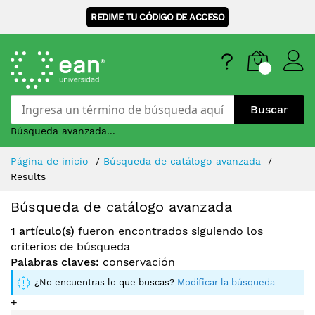
REDIME TU CÓDIGO DE ACCESO
Buscar
Búsqueda avanzada...
Skip
Página de inicio
Búsqueda de catálogo avanzada
to
Results
Content
Búsqueda de catálogo avanzada
1 artículo(s)
fueron encontrados siguiendo los
criterios de búsqueda
Palabras claves:
conservación
¿No encuentras lo que buscas?
Modificar la búsqueda
+