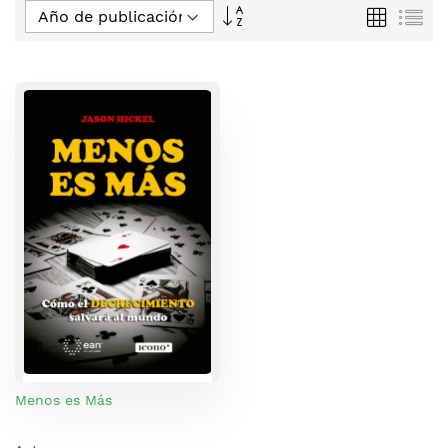
Fijar
Parrilla
Lis
Dirección
Descendente
Menos es Más