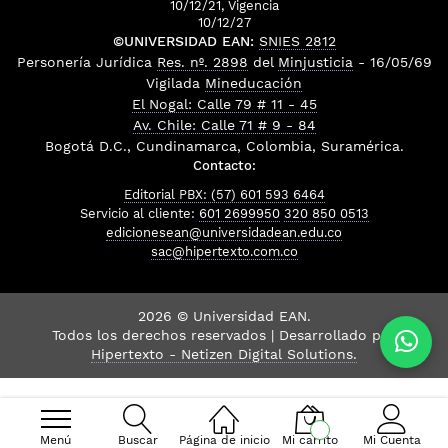
10/12/21, Vigencia
10/12/27
©UNIVERSIDAD EAN:
SNIES 2812
Personería Jurídica
Res. nº. 2898
del
Minjusticia
- 16/05/69
Vigilada
Mineducación
El Nogal: Calle 79 # 11 - 45
Av. Chile: Calle 71 # 9 - 84
Bogotá D.C., Cundinamarca, Colombia, Suramérica.
Contacto:
Editorial PBX: (57) 601 593 6464
Servicio al cliente:
601 2699950
320 850 0513
edicionesean@universidadean.edu.co
sac@hipertexto.com.co
2026 © Universidad EAN.
Todos los derechos reservados | Desarrollado por
Hipertexto - Netizen Digital Solutions.
Menú
Buscar
Página de inicio
Mi carrito
Mi Cuenta