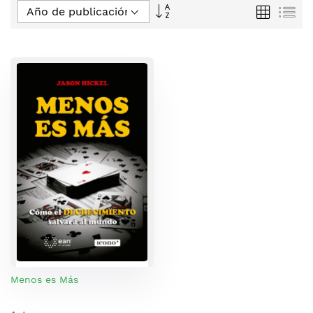
Fijar
Parrilla
Lis
Dirección
Descendente
Menos es Más