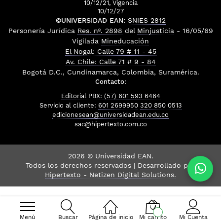
10/12/21, Vigencia
10/12/27
©UNIVERSIDAD EAN:
SNIES 2812
Personería Jurídica
Res. nº. 2898
del
Minjusticia
- 16/05/69
Vigilada
Mineducación
El Nogal: Calle 79 # 11 - 45
Av. Chile: Calle 71 # 9 - 84
Bogotá D.C., Cundinamarca, Colombia, Suramérica.
Contacto:
Editorial PBX: (57) 601 593 6464
Servicio al cliente:
601 2699950
320 850 0513
edicionesean@universidadean.edu.co
sac@hipertexto.com.co
2026 © Universidad EAN.
Todos los derechos reservados | Desarrollado por
Hipertexto - Netizen Digital Solutions.
Menú
Buscar
Página de inicio
Mi carrito
Mi Cuenta