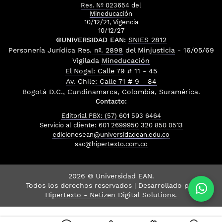
Res. Nº 023654
del
Mineducación
10/12/21, Vigencia
10/12/27
©UNIVERSIDAD EAN:
SNIES 2812
Personería Jurídica
Res. nº. 2898
del
Minjusticia
- 16/05/69
Vigilada
Mineducación
El Nogal: Calle 79 # 11 - 45
Av. Chile: Calle 71 # 9 - 84
Bogotá D.C., Cundinamarca, Colombia, Suramérica.
Contacto:
Editorial PBX: (57) 601 593 6464
Servicio al cliente:
601 2699950
320 850 0513
edicionesean@universidadean.edu.co
sac@hipertexto.com.co
2026 © Universidad EAN.
Todos los derechos reservados | Desarrollado por
Hipertexto - Netizen Digital Solutions.