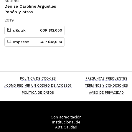
Autores
competencias
Denise Caroline Argüelles
emprendedoras
Pabón y otros
2019
eBook
COP $12,000
Impreso
COP $48,000
POLÍTICA DE COOKIES
PREGUNTAS FRECUENTES
¿CÓMO REDIMIR UN CÓDIGO DE ACCESO?
TÉRMINOS Y CONDICIONES
POLÍTICA DE DATOS
AVISO DE PRIVACIDAD
Con acreditación
Institucional de
Alta Calidad