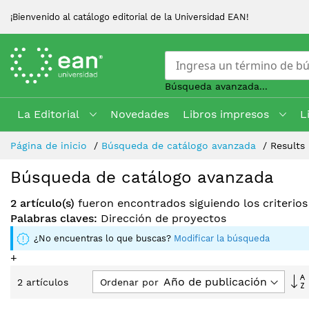
¡Bienvenido al catálogo editorial de la Universidad EAN!
Búsqueda avanzada...
La Editorial
Novedades
Libros impresos
L
Skip
Página de inicio
Búsqueda de catálogo avanzada
Results
to
Content
Búsqueda de catálogo avanzada
2 artículo(s)
fueron encontrados siguiendo los criterio
Palabras claves:
Dirección de proyectos
¿No encuentras lo que buscas?
Modificar la búsqueda
+
F
Ordenar por
2
artículos