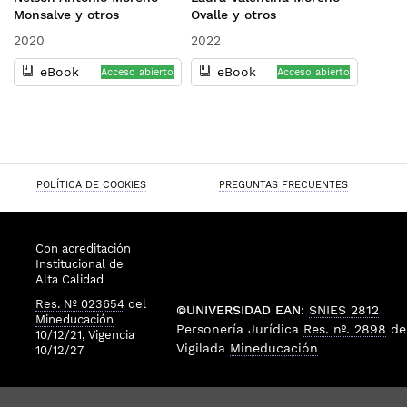
Monsalve y otros
Ovalle y otros
2020
2022
eBook
eBook
Acceso abierto
Acceso abierto
POLÍTICA DE COOKIES
PREGUNTAS FRECUENTES
Con acreditación
Institucional de
Alta Calidad
Res. Nº 023654
del
©UNIVERSIDAD EAN:
SNIES 2812
Mineducación
Personería Jurídica
Res. nº. 2898
de
10/12/21, Vigencia
Vigilada
Mineducación
10/12/27