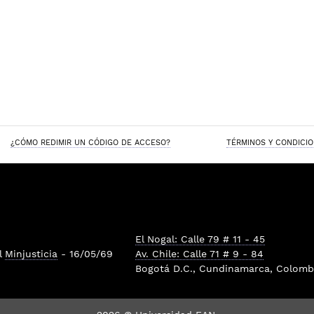
¿CÓMO REDIMIR UN CÓDIGO DE ACCESO?
TÉRMINOS Y CONDICI
El Nogal: Calle 79 # 11 - 45
l
Minjusticia
- 16/05/69
Av. Chile: Calle 71 # 9 - 84
Bogotá D.C., Cundinamarca, Colombi