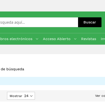
Buscar
ibros electrónicos
Acceso Abierto
Revistas
In
s de búsqueda
ijar
Ver c
Mostrar
Dirección
Descendente