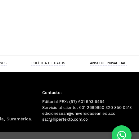
ONES
POLÍTICA DE DATOS
AVISO DE PRIVACIDAD
Contacto:
Editorial PBX: (57) 601 593 6464
Servicio al cliente:
601 2699950
320 850 0513
edicionesean@universidadean.edu.co
a, Suramérica.
sac@hipertexto.com.co