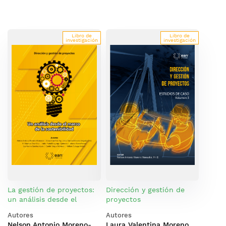
Libro de
Libro de
investigación
investigación
La gestión de proyectos:
Dirección y gestión de
un análisis desde el
proyectos
marco de la
Autores
Autores
sostenibilidad
Nelson Antonio Moreno-
Laura Valentina Moreno