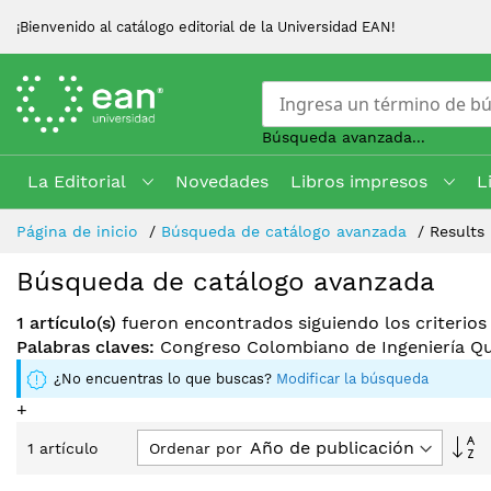
¡Bienvenido al catálogo editorial de la Universidad EAN!
Búsqueda avanzada...
La Editorial
Novedades
Libros impresos
L
Skip
Página de inicio
Búsqueda de catálogo avanzada
Results
to
Content
Búsqueda de catálogo avanzada
1 artículo(s)
fueron encontrados siguiendo los criterio
Palabras claves:
Congreso Colombiano de Ingeniería Q
¿No encuentras lo que buscas?
Modificar la búsqueda
+
Fi
Ordenar por
1
artículo
Di
D