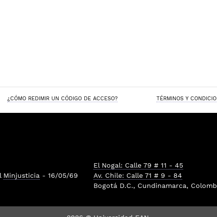
¿CÓMO REDIMIR UN CÓDIGO DE ACCESO?
TÉRMINOS Y CONDICI
El Nogal: Calle 79 # 11 - 45
l
Minjusticia
- 16/05/69
Av. Chile: Calle 71 # 9 - 84
Bogotá D.C., Cundinamarca, Colombi