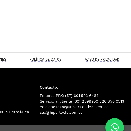
ONES
POLÍTICA DE DATOS
AVISO DE PRIVACIDAD
Contacto:
Editorial PBX: (57) 601 593 6464
Servicio al cliente:
601 2699950
320 850 0513
edicionesean@universidadean.edu.co
a, Suramérica.
sac@hipertexto.com.co