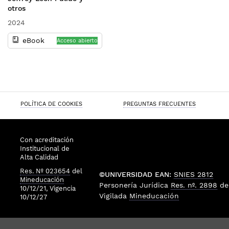
otros
2024
eBook
Acceso abierto
POLÍTICA DE COOKIES
PREGUNTAS FRECUENTES
Con acreditación
Institucional de
Alta Calidad
Res. Nº 023654
del
©UNIVERSIDAD EAN:
SNIES 2812
Mineducación
Personería Jurídica
Res. nº. 2898
de
10/12/21, Vigencia
Vigilada
Mineducación
10/12/27