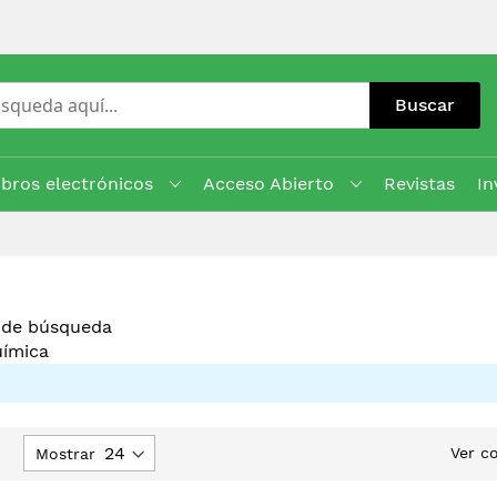
Buscar
ibros electrónicos
Acceso Abierto
Revistas
In
s de búsqueda
uímica
jar
Ver c
Mostrar
rección
escendente