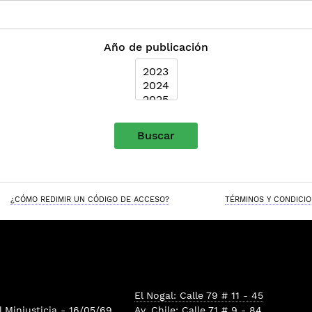
Año de publicación
Buscar
¿CÓMO REDIMIR UN CÓDIGO DE ACCESO?
TÉRMINOS Y CONDICI
El Nogal: Calle 79 # 11 - 45
l
Minjusticia
- 16/05/69
Av. Chile: Calle 71 # 9 - 84