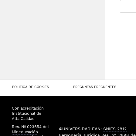
POLÍTICA DE COOKIES
PREGUNTAS FRECUENTES
Con acreditación
Institucional de
Alta Calidad
Res. Nº 023654
del
©UNIVERSIDAD EAN:
SNIES 2812
Mineducación
Personería Jurídica
Res. nº. 2898
de