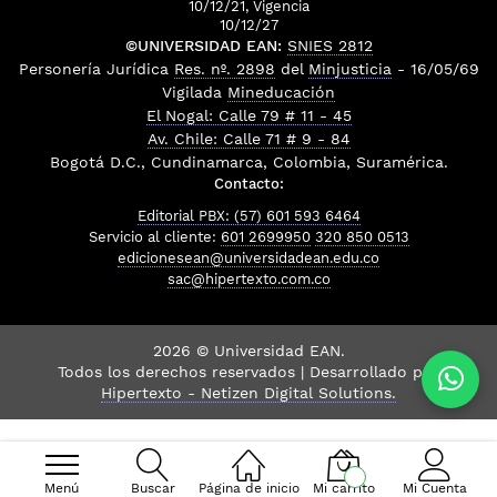
10/12/21, Vigencia
10/12/27
©UNIVERSIDAD EAN:
SNIES 2812
Personería Jurídica
Res. nº. 2898
del
Minjusticia
- 16/05/69
Vigilada
Mineducación
El Nogal: Calle 79 # 11 - 45
Av. Chile: Calle 71 # 9 - 84
Bogotá D.C., Cundinamarca, Colombia, Suramérica.
Contacto:
Editorial PBX: (57) 601 593 6464
Servicio al cliente:
601 2699950
320 850 0513
edicionesean@universidadean.edu.co
sac@hipertexto.com.co
2026 © Universidad EAN.
Todos los derechos reservados | Desarrollado por
Hipertexto - Netizen Digital Solutions.
Menú
Buscar
Página de inicio
Mi carrito
Mi Cuenta