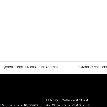
¿CÓMO REDIMIR UN CÓDIGO DE ACCESO?
TÉRMINOS Y CONDICI
El Nogal: Calle 79 # 11 - 45
l
Minjusticia
- 16/05/69
Av. Chile: Calle 71 # 9 - 84