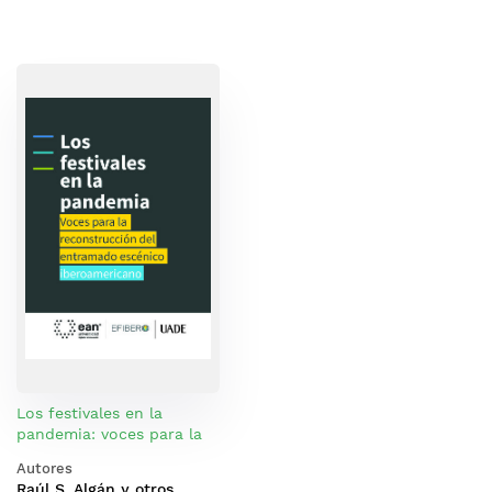
Los festivales en la
pandemia: voces para la
reconstrucción del
Autores
entramado escénico
Raúl S. Algán y otros