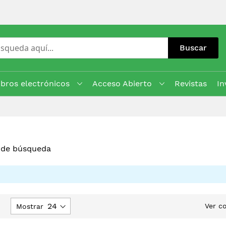
Buscar
ibros electrónicos
Acceso Abierto
Revistas
In
s de búsqueda
jar
Ver c
Mostrar
rección
escendente