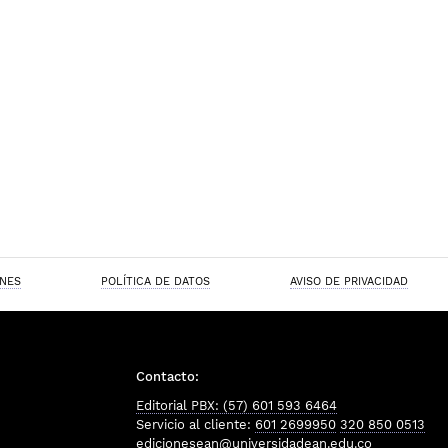
ONES
POLÍTICA DE DATOS
AVISO DE PRIVACIDAD
Contacto:
Editorial PBX: (57) 601 593 6464
Servicio al cliente:
601 2699950
320 850 0513
edicionesean@universidadean.edu.co