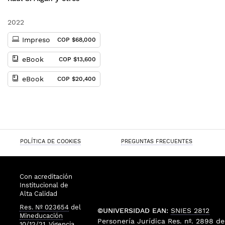
iberoamericano
2022
Impreso
COP $68,000
eBook
COP $13,600
eBook
COP $20,400
POLÍTICA DE COOKIES
PREGUNTAS FRECUENTES
Con acreditación
Institucional de
Alta Calidad
Res. Nº 023654
del
©UNIVERSIDAD EAN:
SNIES 2812
Mineducación
Personería Jurídica
Res. nº. 2898
de
10/12/21, Vigencia