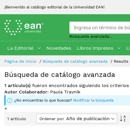
¡Bienvenido al catálogo editorial de la Universidad EAN!
Búsqueda avanzada...
La Editorial
Novedades
Libros impresos
L
Skip
Página de inicio
Búsqueda de catálogo avanzada
Results
to
Content
Búsqueda de catálogo avanzada
1 artículo(s)
fueron encontrados siguiendo los criterio
Autor Colaborador:
Paula Travnik
¿No encuentras lo que buscas?
Modificar la búsqueda
+
Fi
Ordenar por
1
artículo
Di
D