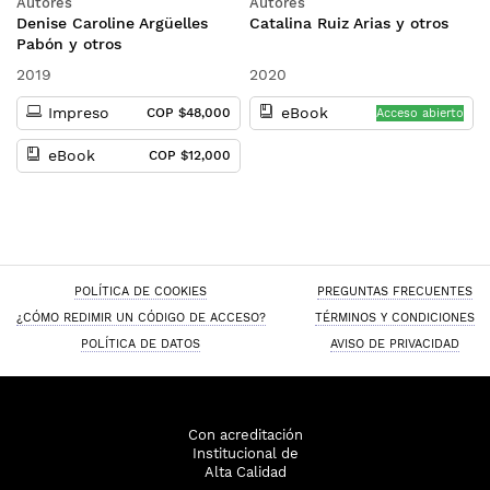
Autores
Autores
competencias
Denise Caroline Argüelles
Catalina Ruiz Arias y otros
emprendedoras
Pabón y otros
2019
2020
Impreso
eBook
COP $48,000
Acceso abierto
eBook
COP $12,000
POLÍTICA DE COOKIES
PREGUNTAS FRECUENTES
¿CÓMO REDIMIR UN CÓDIGO DE ACCESO?
TÉRMINOS Y CONDICIONES
POLÍTICA DE DATOS
AVISO DE PRIVACIDAD
Con acreditación
Institucional de
Alta Calidad