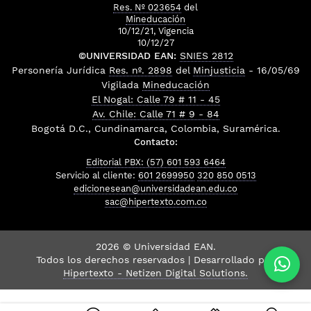
Res. Nº 023654
del
Mineducación
10/12/21, Vigencia
10/12/27
©UNIVERSIDAD EAN:
SNIES 2812
Personería Jurídica
Res. nº. 2898
del
Minjusticia
- 16/05/69
Vigilada
Mineducación
El Nogal: Calle 79 # 11 - 45
Av. Chile: Calle 71 # 9 - 84
Bogotá D.C., Cundinamarca, Colombia, Suramérica.
Contacto:
Editorial PBX: (57) 601 593 6464
Servicio al cliente:
601 2699950
320 850 0513
edicionesean@universidadean.edu.co
sac@hipertexto.com.co
2026 © Universidad EAN.
Todos los derechos reservados | Desarrollado por
Hipertexto - Netizen Digital Solutions.