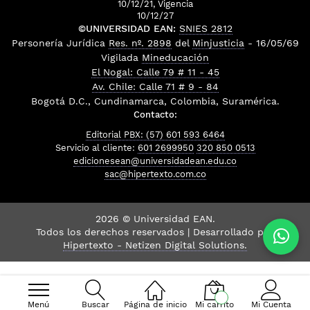
10/12/21, Vigencia
10/12/27
©UNIVERSIDAD EAN:
SNIES 2812
Personería Jurídica
Res. nº. 2898
del
Minjusticia
- 16/05/69
Vigilada
Mineducación
El Nogal: Calle 79 # 11 - 45
Av. Chile: Calle 71 # 9 - 84
Bogotá D.C., Cundinamarca, Colombia, Suramérica.
Contacto:
Editorial PBX: (57) 601 593 6464
Servicio al cliente:
601 2699950
320 850 0513
edicionesean@universidadean.edu.co
sac@hipertexto.com.co
2026 © Universidad EAN.
Todos los derechos reservados | Desarrollado por
Hipertexto - Netizen Digital Solutions.
Menú
Buscar
Página de inicio
Mi carrito
Mi Cuenta