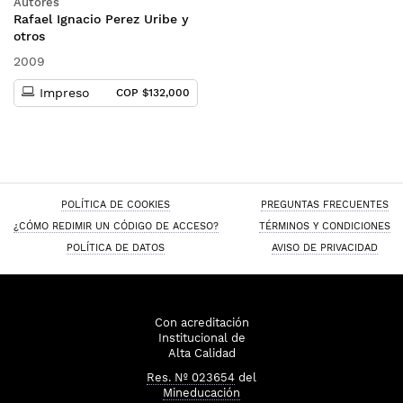
Autores
(Incluye cuaderno de casos)
Rafael Ignacio Perez Uribe y
otros
2009
Impreso
COP $132,000
POLÍTICA DE COOKIES
PREGUNTAS FRECUENTES
¿CÓMO REDIMIR UN CÓDIGO DE ACCESO?
TÉRMINOS Y CONDICIONES
POLÍTICA DE DATOS
AVISO DE PRIVACIDAD
Con acreditación
Institucional de
Alta Calidad
Res. Nº 023654
del
Mineducación