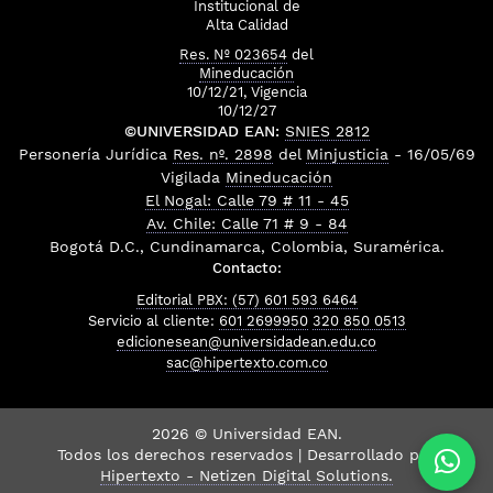
Institucional de
Alta Calidad
Res. Nº 023654
del
Mineducación
10/12/21, Vigencia
10/12/27
©UNIVERSIDAD EAN:
SNIES 2812
Personería Jurídica
Res. nº. 2898
del
Minjusticia
- 16/05/69
Vigilada
Mineducación
El Nogal: Calle 79 # 11 - 45
Av. Chile: Calle 71 # 9 - 84
Bogotá D.C., Cundinamarca, Colombia, Suramérica.
Contacto:
Editorial PBX: (57) 601 593 6464
Servicio al cliente:
601 2699950
320 850 0513
edicionesean@universidadean.edu.co
sac@hipertexto.com.co
2026 © Universidad EAN.
Todos los derechos reservados | Desarrollado por
Hipertexto - Netizen Digital Solutions.