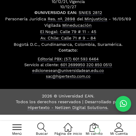
10/12/21, Vigencia
10/12/27
©UNIVERSIDAD EAN:
SNIES 2812
Personería Jurídica
Res. nº. 2898
del
Minjusticia
- 16/05/69
Vigilada
Mineducación
El Nogal: Calle 79 # 11 - 45
Av. Chile: Calle 71 # 9 - 84
Bogotá D.C., Cundinamarca, Colombia, Suramérica.
Contacto:
Editorial PBX: (57) 601 593 6464
Servicio al cliente:
601 2699950
320 850 0513
edicionesean@universidadean.edu.co
sac@hipertexto.com.co
2026 © Universidad EAN.
Todos los derechos reservados | Desarrollado por
Hipertexto - Netizen Digital Solutions.
Menú
Buscar
Página de inicio
Mi carrito
Mi Cuenta