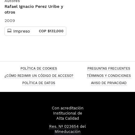
Autores
(Incluye cuaderno de casos)
Rafael Ignacio Perez Uribe y
otros
2009
Impreso
COP $132,000
POLÍTICA DE COOKIES
PREGUNTAS FRECUENTES
¿CÓMO REDIMIR UN CÓDIGO DE ACCESO?
TÉRMINOS Y CONDICIONES
POLÍTICA DE DATOS
AVISO DE PRIVACIDAD
Con acreditación
Institucional de
Alta Calidad
Res. Nº 023654
del
Mineducación