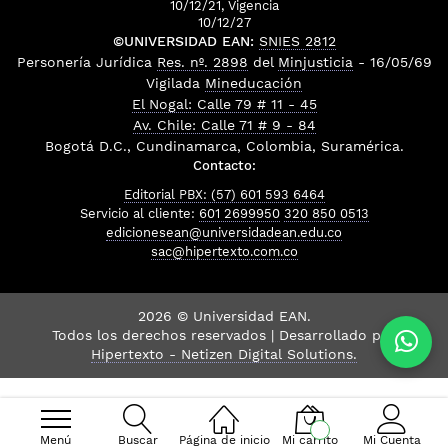
10/12/21, Vigencia
10/12/27
©UNIVERSIDAD EAN:
SNIES 2812
Personería Jurídica
Res. nº. 2898
del
Minjusticia
- 16/05/69
Vigilada
Mineducación
El Nogal: Calle 79 # 11 - 45
Av. Chile: Calle 71 # 9 - 84
Bogotá D.C., Cundinamarca, Colombia, Suramérica.
Contacto:
Editorial PBX: (57) 601 593 6464
Servicio al cliente:
601 2699950
320 850 0513
edicionesean@universidadean.edu.co
sac@hipertexto.com.co
2026 © Universidad EAN.
Todos los derechos reservados | Desarrollado por
Hipertexto - Netizen Digital Solutions.
Menú
Buscar
Página de inicio
Mi carrito
Mi Cuenta