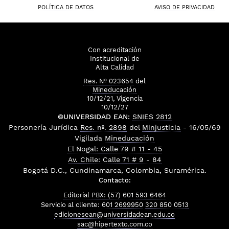
POLÍTICA DE DATOS
AVISO DE PRIVACIDAD
Con acreditación
Institucional de
Alta Calidad
Res. Nº 023654
del
Mineducación
10/12/21, Vigencia
10/12/27
©UNIVERSIDAD EAN:
SNIES 2812
Personería Jurídica
Res. nº. 2898
del
Minjusticia
- 16/05/69
Vigilada
Mineducación
El Nogal: Calle 79 # 11 - 45
Av. Chile: Calle 71 # 9 - 84
Bogotá D.C., Cundinamarca, Colombia, Suramérica.
Contacto:
Editorial PBX: (57) 601 593 6464
Servicio al cliente:
601 2699950
320 850 0513
edicionesean@universidadean.edu.co
sac@hipertexto.com.co