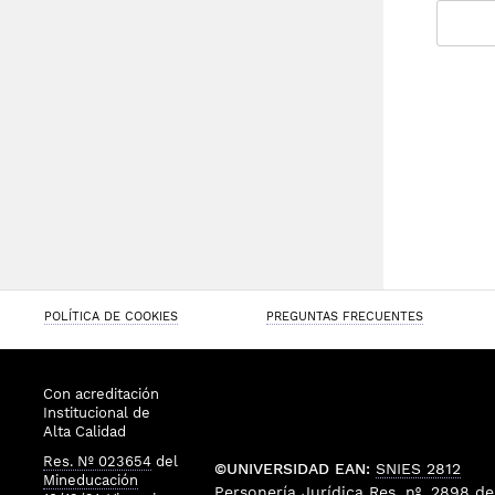
POLÍTICA DE COOKIES
PREGUNTAS FRECUENTES
Con acreditación
Institucional de
Alta Calidad
Res. Nº 023654
del
©UNIVERSIDAD EAN:
SNIES 2812
Mineducación
Personería Jurídica
Res. nº. 2898
de