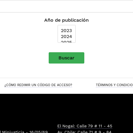
Año de publicación
Buscar
¿CÓMO REDIMIR UN CÓDIGO DE ACCESO?
TÉRMINOS Y CONDICI
El Nogal: Calle 79 # 11 - 45
l
Minjusticia
- 16/05/69
Av. Chile: Calle 71 # 9 - 84