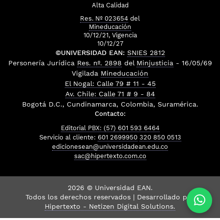
Alta Calidad
Res. Nº 023654
del
Mineducación
10/12/21, Vigencia
10/12/27
©UNIVERSIDAD EAN:
SNIES 2812
Personería Jurídica
Res. nº. 2898
del
Minjusticia
- 16/05/69
Vigilada
Mineducación
El Nogal: Calle 79 # 11 - 45
Av. Chile: Calle 71 # 9 - 84
Bogotá D.C., Cundinamarca, Colombia, Suramérica.
Contacto:
Editorial PBX: (57) 601 593 6464
Servicio al cliente:
601 2699950
320 850 0513
edicionesean@universidadean.edu.co
sac@hipertexto.com.co
2026 © Universidad EAN.
Todos los derechos reservados | Desarrollado por
Hipertexto - Netizen Digital Solutions.