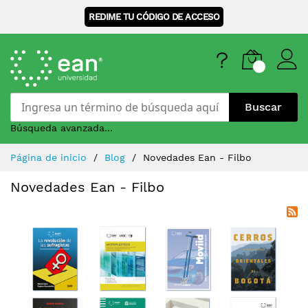
REDIME TU CÓDIGO DE ACCESO
Buscar
Búsqueda avanzada...
Skip
Página de inicio
Blog
Novedades Ean - Filbo
to
Content
Novedades Ean - Filbo