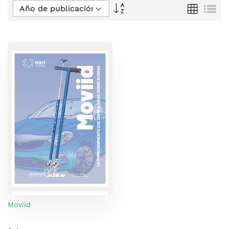
Fijar
Parrilla
Lis
Dirección
Descendente
Moviid