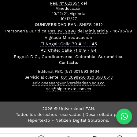
Res. Nº 023654
del
Mineducación
10/12/21, Vigencia
10/12/27
©UNIVERSIDAD EAN:
SNIES 2812
Personería Jurídica
Res. nº. 2898
del
Minjusticia
- 16/05/69
Vigilada
Mineducación
El Nogal: Calle 79 # 11 - 45
Av. Chile: Calle 71 # 9 - 84
Bogotá D.C., Cundinamarca, Colombia, Suramérica.
Contacto:
Editorial PBX: (57) 601 593 6464
Servicio al cliente:
601 2699950
320 850 0513
edicionesean@universidadean.edu.co
sac@hipertexto.com.co
2026 © Universidad EAN.
Todos los derechos reservados | Desarrollado por
Hipertexto - Netizen Digital Solutions.