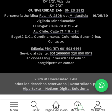
10/12/21, Vigencia
10/12/27
©UNIVERSIDAD EAN:
SNIES 2812
Personería Jurídica
Res. nº. 2898
del
Minjusticia
- 16/05/69
Vigilada
Mineducación
El Nogal: Calle 79 # 11 - 45
Av. Chile: Calle 71 # 9 - 84
Bogotá D.C., Cundinamarca, Colombia, Suramérica.
Contacto:
Editorial PBX: (57) 601 593 6464
Servicio al cliente:
601 2699950
320 850 0513
edicionesean@universidadean.edu.co
sac@hipertexto.com.co
2026 © Universidad EAN.
Todos los derechos reservados | Desarrollado por
Hipertexto - Netizen Digital Solutions.
Menú
Buscar
Página de inicio
Mi carrito
Mi Cuenta