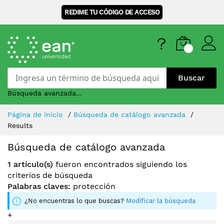
REDIME TU CÓDIGO DE ACCESO
Buscar
Búsqueda avanzada...
Skip
Página de inicio
Búsqueda de catálogo avanzada
to
Results
Content
Búsqueda de catálogo avanzada
1 artículo(s)
fueron encontrados siguiendo los
criterios de búsqueda
Palabras claves:
protección
¿No encuentras lo que buscas?
Modificar la búsqueda
+