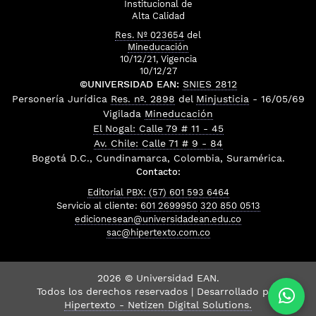
Institucional de
Alta Calidad
Res. Nº 023654
del
Mineducación
10/12/21, Vigencia
10/12/27
©UNIVERSIDAD EAN:
SNIES 2812
Personería Jurídica
Res. nº. 2898
del
Minjusticia
- 16/05/69
Vigilada
Mineducación
El Nogal: Calle 79 # 11 - 45
Av. Chile: Calle 71 # 9 - 84
Bogotá D.C., Cundinamarca, Colombia, Suramérica.
Contacto:
Editorial PBX: (57) 601 593 6464
Servicio al cliente:
601 2699950
320 850 0513
edicionesean@universidadean.edu.co
sac@hipertexto.com.co
2026 © Universidad EAN.
Todos los derechos reservados | Desarrollado por
Hipertexto - Netizen Digital Solutions.